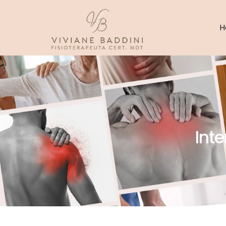
H
Int