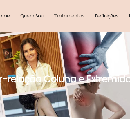
ome
Quem Sou
Tratamentos
Definições
er-relação Coluna e Extremid