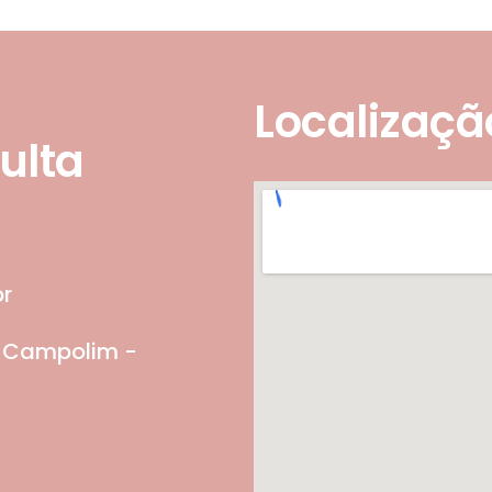
Localizaçã
ulta
r
- Campolim -